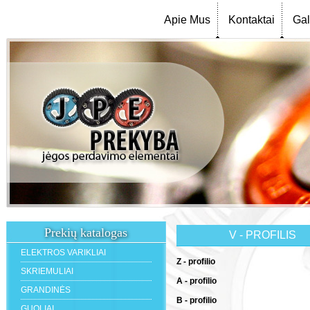
Apie Mus
Kontaktai
Gal
Prekių katalogas
V - PROFILIS
ELEKTROS VARIKLIAI
Z - profilio
SKRIEMULIAI
A - profilio
GRANDINĖS
B - profilio
GUOLIAI